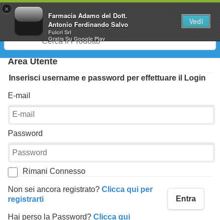
0
×
Farmacia Adamo del Dott.
Vedi
Antonio Ferdinando Salvo
Fulcri Srl
Gratis
Su Google Play
Area Utente
Inserisci username e password per effettuare il Login
E-mail
Password
Rimani Connesso
Non sei ancora registrato?
Clicca qui per
Entra
registrarti
Hai perso la Password?
Clicca qui