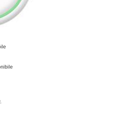
ile
0
nibile
.