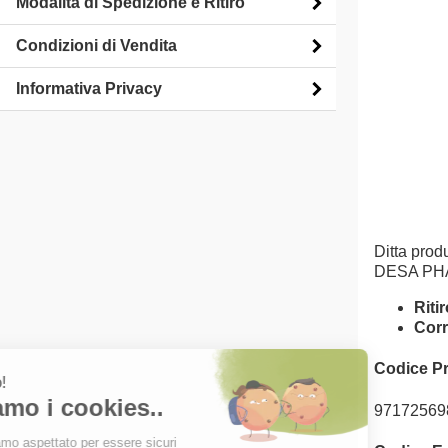
Modalità di Spedizione e Ritiro
Condizioni di Vendita
Informativa Privacy
Ditta produ
DESA PH
Riti
Corr
Codice P
97172569