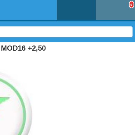
0
 MOD16 +2,50