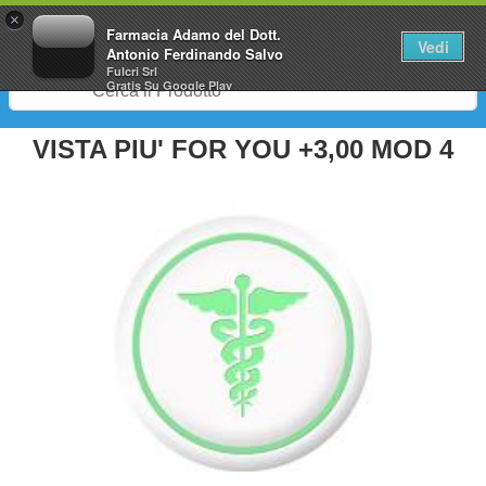
0
×
Farmacia Adamo del Dott.
Vedi
Antonio Ferdinando Salvo
Fulcri Srl
Gratis
Su Google Play
VISTA PIU' FOR YOU +3,00 MOD 4