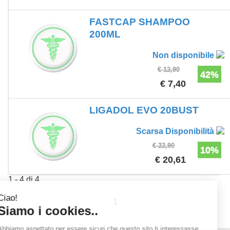
FASTCAP SHAMPOO
200ML
Non disponibile
€ 12,90
42%
€ 7,40
LIGADOL EVO 20BUST
Scarsa Disponibilità
€ 22,90
10%
€ 20,61
1 - 4 di 4
1