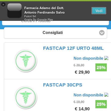
0
×
Farmacia Adamo del Dott.
Vedi
Antonio Ferdinando Salvo
Fulcri Srl
Gratis
Su Google Play
Consigliati
FASTCAP 12F URTO 48ML
Non disponibile
€ 39,90
25%
€ 29,90
FASTCAP 30CPS
Non disponibile
€ 19,90
25%
€ 14,90