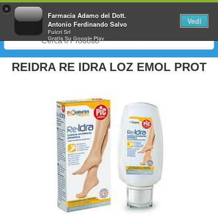
0
×
Farmacia Adamo del Dott.
Vedi
Antonio Ferdinando Salvo
Fulcri Srl
Gratis
Su Google Play
REIDRA RE IDRA LOZ EMOL PROT