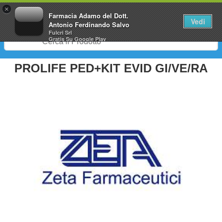
0
×
Farmacia Adamo del Dott.
Vedi
Antonio Ferdinando Salvo
Fulcri Srl
Gratis
Su Google Play
PROLIFE PED+KIT EVID GI/VE/RA