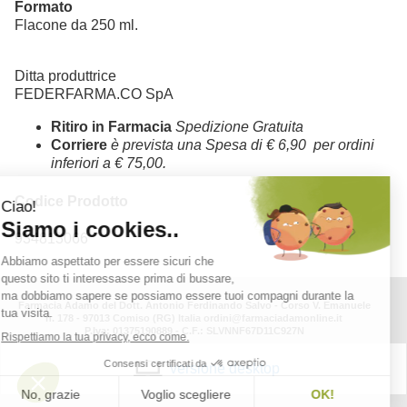
Formato
Flacone da 250 ml.
Ditta produttrice
FEDERFARMA.CO SpA
Ritiro in Farmacia
Spedizione Gratuita
Corriere
è prevista una Spesa di € 6,90 per ordini
inferiori a € 75,00.
Codice Prodotto
934813066
Farmacia Adamo del Dott. Antonio Ferdinando Salvo - Corso V. Emanuele
n. 178 - 97013 Comiso (RG) Italia ordini@farmaciadamonline.it
P.Iva: 01375190889 - C.F.: SLVNNF67D11C927N
versione desktop