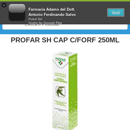
0
×
Farmacia Adamo del Dott.
Vedi
Antonio Ferdinando Salvo
Fulcri Srl
Gratis
Su Google Play
PROFAR SH CAP C/FORF 250ML