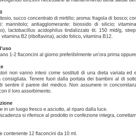
i
tosio, succo concentrato di mirtillo; aroma: fragola di bosco; con
ti: mannitolo; antiagglomerante: biossido di silicio; vitam
o), lactobacillus acidophilus tindalizzato tit. 150 mld/g, str
, vitamina B2 (riboflavina), acido folico, vitamina B12.
d'uso
iano 1-2 flaconcini al giorno preferibilmente un'ora prima oppure
ze
atori non vanno intesi come sostituti di una dieta variata ed 
a consigliata. Tenere fuori dalla portata dei bambini al di sot
di sentire il parere del medico. Non assumere in concomitanza 
 con il loro assorbimento.
zione
 in un luogo fresco e asciutto, al riparo dalla luce.
 scadenza si riferisce al prodotto in confezione integra, corrett
 contenente 12 flaconcini da 10 ml.