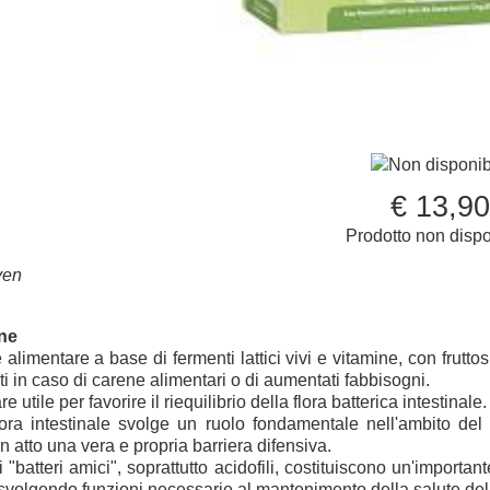
Non disponib
€ 13,9
Prodotto non dispo
ven
ne
e alimentare a base di fermenti lattici vivi e vitamine, con frutt
nti in caso di carene alimentari o di aumentati fabbisogni.
re utile per favorire il riequilibrio della flora batterica intestinale.
ora intestinale svolge un ruolo fondamentale nell'ambito del
n atto una vera e propria barriera difensiva.
i "batteri amici", soprattutto acidofili, costituiscono un'importa
volgendo funzioni necessarie al mantenimento della salute dell