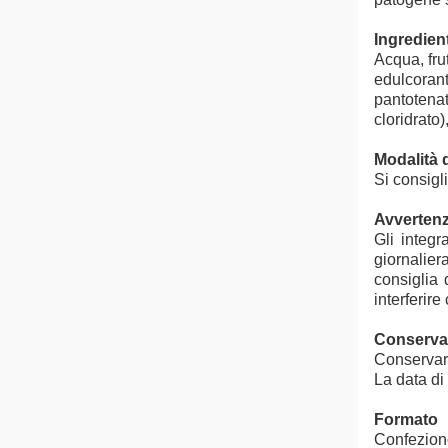
Ingredient
Acqua, frut
edulcoran
pantotenat
cloridrato)
Modalità 
Si consigl
Avverten
Gli integr
giornalier
consiglia 
interferire
Conserva
Conservare
La data di
Formato
Confezione