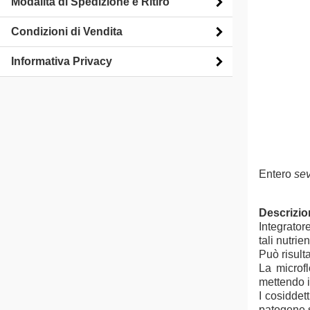
Modalità di Spedizione e Ritiro
Condizioni di Vendita
Informativa Privacy
Entero
se
Descrizio
Integrator
tali nutrie
Può risulta
La microfl
mettendo i
I cosiddett
patogene s