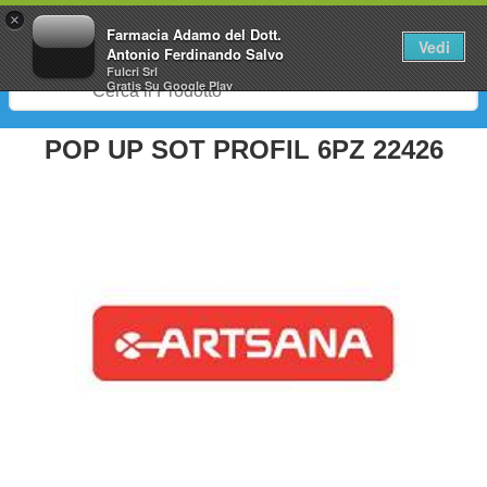
0
×
Farmacia Adamo del Dott.
Vedi
Antonio Ferdinando Salvo
Fulcri Srl
Gratis
Su Google Play
POP UP SOT PROFIL 6PZ 22426