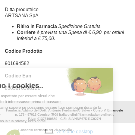
Ditta produttrice
ARTSANA SpA
Ritiro in Farmacia
Spedizione Gratuita
Corriere
è prevista una Spesa di € 6,90 per ordini
inferiori a € 75,00.
Codice Prodotto
901694582
Codice Ean
8003670598121
Farmacia Adamo del Dott. Antonio Ferdinando Salvo - Corso V. Emanuele
n. 178 - 97013 Comiso (RG) Italia ordini@farmaciadamonline.it
P.Iva: 01375190889 - C.F.: SLVNNF67D11C927N
versione desktop