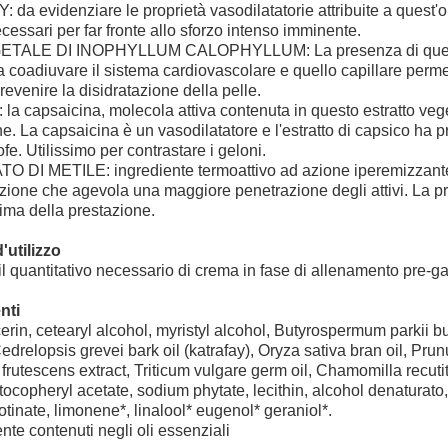
da evidenziare le proprietà vasodilatatorie attribuite a quest'ol
cessari per far fronte allo sforzo intenso imminente.
TALE DI INOPHYLLUM CALOPHYLLUM: La presenza di quest'olio
 coadiuvare il sistema cardiovascolare e quello capillare perme
prevenire la disidratazione della pelle.
a capsaicina, molecola attiva contenuta in questo estratto vegeta
ne. La capsaicina è un vasodilatatore e l'estratto di capsico ha pr
ofe. Utilissimo per contrastare i geloni.
 DI METILE: ingrediente termoattivo ad azione iperemizzante 
zione che agevola una maggiore penetrazione degli attivi. La pr
ima della prestazione.
'utilizzo
il quantitativo necessario di crema in fase di allenamento pre-
nti
erin, cetearyl alcohol, myristyl alcohol, Butyrospermum parkii 
Cedrelopsis grevei bark oil (katrafay), Oryza sativa bran oil, Pr
rutescens extract, Triticum vulgare germ oil, Chamomilla recutit
 tocopheryl acetate, sodium phytate, lecithin, alcohol denaturato
otinate, limonene*, linalool* eugenol* geraniol*.
nte contenuti negli oli essenziali