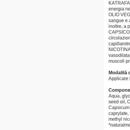
KATRAFAY: 
energia ne
OLIO VEGE
sangue e a
inoltre, a 
CAPSICO: l
circolazio
capillarotr
NICOTINATO
vasodilata
muscoli pr
Modalità d
Applicare 
Compone
Aqua, glyc
seed oil, 
Capsicum f
caprylate,
methyl nic
*naturalme