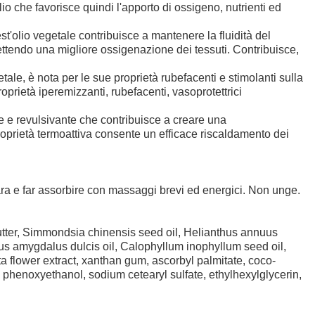
io che favorisce quindi l'apporto di ossigeno, nutrienti ed
 vegetale contribuisce a mantenere la fluidità del
ttendo una migliore ossigenazione dei tessuti. Contribuisce,
le, è nota per le sue proprietà rubefacenti e stimolanti sulla
oprietà iperemizzanti, rubefacenti, vasoprotettrici
e revulsivante che contribuisce a creare una
oprietà termoattiva consente un efficace riscaldamento dei
gara e far assorbire con massaggi brevi ed energici. Non unge.
butter, Simmondsia chinensis seed oil, Helianthus annuus
unus amygdalus dulcis oil, Calophyllum inophyllum seed oil,
a flower extract, xanthan gum, ascorbyl palmitate, coco-
, phenoxyethanol, sodium cetearyl sulfate, ethylhexylglycerin,