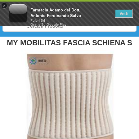
0
×
Farmacia Adamo del Dott.
Vedi
Antonio Ferdinando Salvo
Fulcri Srl
Gratis
Su Google Play
MY MOBILITAS FASCIA SCHIENA S