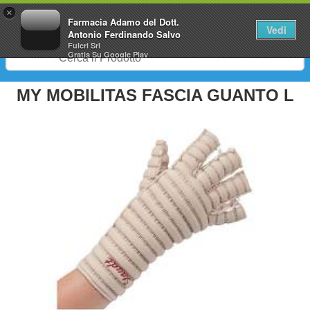
0
×
Farmacia Adamo del Dott.
Vedi
Antonio Ferdinando Salvo
Fulcri Srl
Gratis
Su Google Play
MY MOBILITAS FASCIA GUANTO L