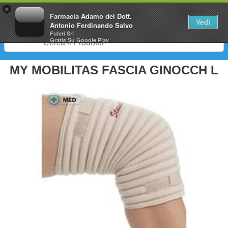
0
×
Farmacia Adamo del Dott.
Vedi
Antonio Ferdinando Salvo
Fulcri Srl
Gratis
Su Google Play
MY MOBILITAS FASCIA GINOCCH L