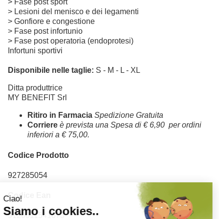
> Fase post sport
> Lesioni del menisco e dei legamenti
> Gonfiore e congestione
> Fase post infortunio
> Fase post operatoria (endoprotesi)
Infortuni sportivi
Disponibile nelle taglie:
S - M - L - XL
Ditta produttrice
MY BENEFIT Srl
Ritiro in Farmacia
Spedizione Gratuita
Corriere
è prevista una Spesa di € 6,90 per ordini
inferiori a € 75,00.
Codice Prodotto
927285054
Codice Ean
9120011541673