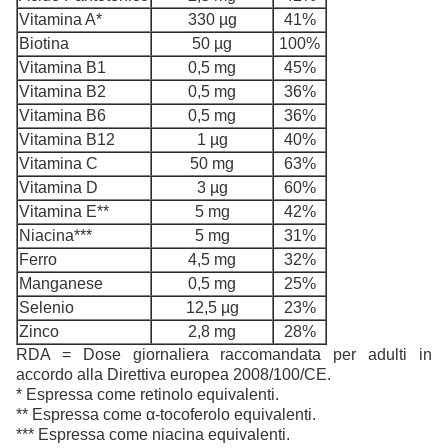
Vitamina A*
330 µg
41%
Biotina
50 µg
100%
Vitamina B1
0,5 mg
45%
Vitamina B2
0,5 mg
36%
Vitamina B6
0,5 mg
36%
Vitamina B12
1 µg
40%
Vitamina C
50 mg
63%
Vitamina D
3 µg
60%
Vitamina E**
5 mg
42%
Niacina***
5 mg
31%
Ferro
4,5 mg
32%
Manganese
0,5 mg
25%
Selenio
12,5 µg
23%
Zinco
2,8 mg
28%
RDA = Dose giornaliera raccomandata per adulti in
accordo alla Direttiva europea 2008/100/CE.
* Espressa come retinolo equivalenti.
** Espressa come α-tocoferolo equivalenti.
*** Espressa come niacina equivalenti.