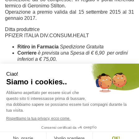
termico di Geronimo Stilton.
Operazione a premio valida dal 15 settembre 2015 al 31
gennaio 2017.
Ditta produttrice
PFIZER ITALIA DIV.CONSUM.HEALT
Ritiro in Farmacia
Spedizione Gratuita
Corriere
è prevista una Spesa di € 6,90 per ordini
inferiori a € 75,00.
Codice Prodotto
935206019
Farmacia Adamo del Dott. Antonio Ferdinando Salvo - Corso V. Emanuele
n. 178 - 97013 Comiso (RG) Italia ordini@farmaciadamonline.it
P.Iva: 01375190889 - C.F.: SLVNNF67D11C927N
versione desktop