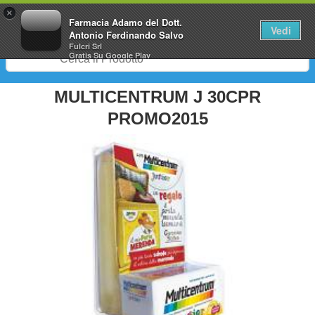
0
×
Farmacia Adamo del Dott.
Vedi
Antonio Ferdinando Salvo
Fulcri Srl
Gratis
Su Google Play
MULTICENTRUM J 30CPR
PROMO2015