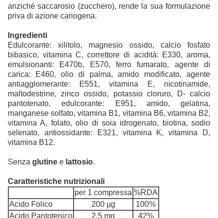
anziché saccarosio (zucchero), rende la sua formulazione
priva di azione cariogena.
Ingredienti
Edulcorante: xilitolo, magnesio ossido, calcio fosfato
bibasico, vitamina C, correttore di acidità: E330, aroma,
emulsionanti: E470b, E570, ferro fumarato, agente di
carica: E460, olio di palma, amido modificato, agente
antiagglomerante: E551, vitamina E, nicotinamide,
maltodestrine, zinco ossido, potassio cloruro, D- calcio
pantotenato, edulcorante: E951, amido, gelatina,
manganese solfato, vitamina B1, vitamina B6, vitamina B2,
vitamina A, folato, olio di soia idrogenato, biotina, sodio
selenato, antiossidante: E321, vitamina K, vitamina D,
vitamina B12.
Senza
glutine
e
lattosio
.
Caratteristiche nutrizionali
per 1 compressa
%RDA
Acido Folico
200 µg
100%
Acido Pantotenico
2,5 mg
42%