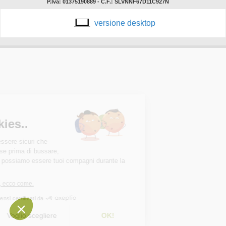
P.Iva: 01375190889 - C.F.: SLVNNF67D11C927N
versione desktop