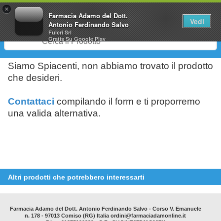
0
×
Farmacia Adamo del Dott.
Vedi
Antonio Ferdinando Salvo
Fulcri Srl
Gratis
Su Google Play
Siamo Spiacenti, non abbiamo trovato il prodotto
che desideri.
Contattaci
compilando il form e ti proporremo
una valida alternativa.
Altri prodotti che potrebbero interessarti
Farmacia Adamo del Dott. Antonio Ferdinando Salvo - Corso V. Emanuele
n. 178 - 97013 Comiso (RG) Italia ordini@farmaciadamonline.it