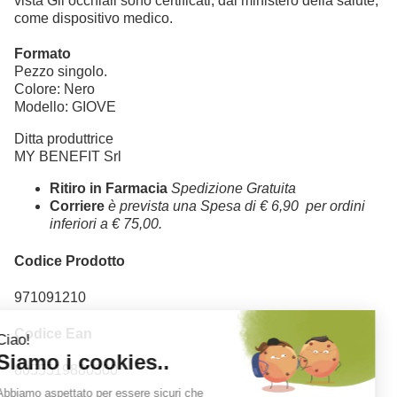
vista Gli occhiali sono certificati, dal ministero della salute,
come dispositivo medico.
Formato
Pezzo singolo.
Colore: Nero
Modello: GIOVE
Ditta produttrice
MY BENEFIT Srl
Ritiro in Farmacia
Spedizione Gratuita
Corriere
è prevista una Spesa di € 6,90 per ordini
inferiori a € 75,00.
Codice Prodotto
971091210
Codice Ean
8055519880300