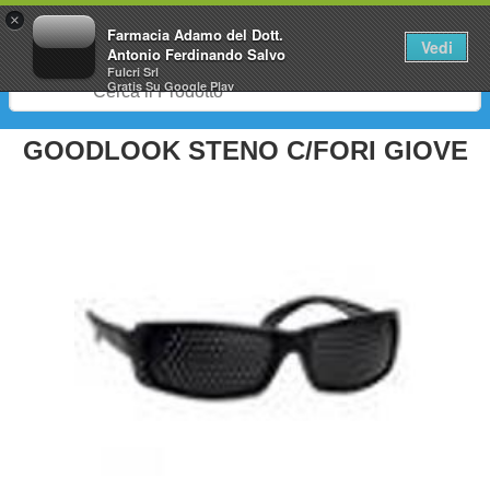
0
×
Farmacia Adamo del Dott.
Vedi
Antonio Ferdinando Salvo
Fulcri Srl
Gratis
Su Google Play
GOODLOOK STENO C/FORI GIOVE