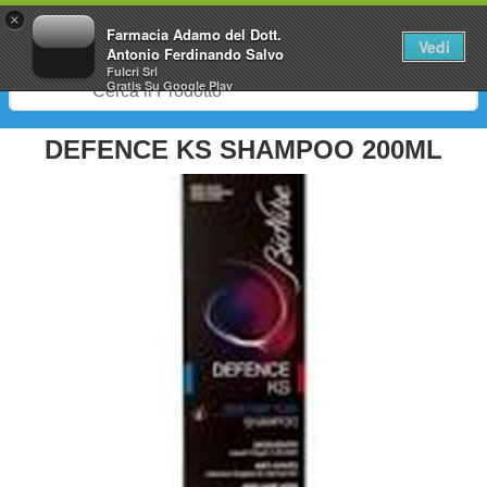
0
×
Farmacia Adamo del Dott.
Vedi
Antonio Ferdinando Salvo
Fulcri Srl
Gratis
Su Google Play
DEFENCE KS SHAMPOO 200ML