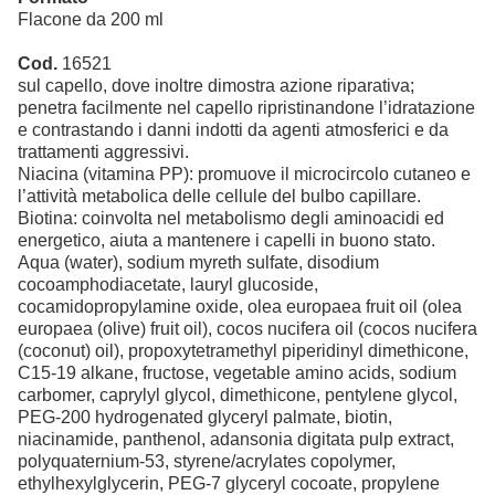
Flacone da 200 ml
Cod.
16521
sul capello, dove inoltre dimostra azione riparativa;
penetra facilmente nel capello ripristinandone l’idratazione
e contrastando i danni indotti da agenti atmosferici e da
trattamenti aggressivi.
Niacina (vitamina PP): promuove il microcircolo cutaneo e
l’attività metabolica delle cellule del bulbo capillare.
Biotina: coinvolta nel metabolismo degli aminoacidi ed
energetico, aiuta a mantenere i capelli in buono stato.
Aqua (water), sodium myreth sulfate, disodium
cocoamphodiacetate, lauryl glucoside,
cocamidopropylamine oxide, olea europaea fruit oil (olea
europaea (olive) fruit oil), cocos nucifera oil (cocos nucifera
(coconut) oil), propoxytetramethyl piperidinyl dimethicone,
C15-19 alkane, fructose, vegetable amino acids, sodium
carbomer, caprylyl glycol, dimethicone, pentylene glycol,
PEG-200 hydrogenated glyceryl palmate, biotin,
niacinamide, panthenol, adansonia digitata pulp extract,
polyquaternium-53, styrene/acrylates copolymer,
ethylhexylglycerin, PEG-7 glyceryl cocoate, propylene