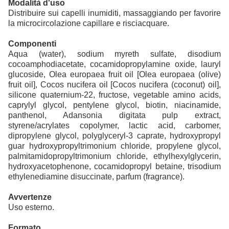
Modalità d'uso
Distribuire sui capelli inumiditi, massaggiando per favorire
la microcircolazione capillare e risciacquare.
Componenti
Aqua (water), sodium myreth sulfate, disodium
cocoamphodiacetate, cocamidopropylamine oxide, lauryl
glucoside, Olea europaea fruit oil [Olea europaea (olive)
fruit oil], Cocos nucifera oil [Cocos nucifera (coconut) oil],
silicone quaternium-22, fructose, vegetable amino acids,
caprylyl glycol, pentylene glycol, biotin, niacinamide,
panthenol, Adansonia digitata pulp extract,
styrene/acrylates copolymer, lactic acid, carbomer,
dipropylene glycol, polyglyceryl-3 caprate, hydroxypropyl
guar hydroxypropyltrimonium chloride, propylene glycol,
palmitamidopropyltrimonium chloride, ethylhexylglycerin,
hydroxyacetophenone, cocamidopropyl betaine, trisodium
ethylenediamine disuccinate, parfum (fragrance).
Avvertenze
Uso esterno.
Formato