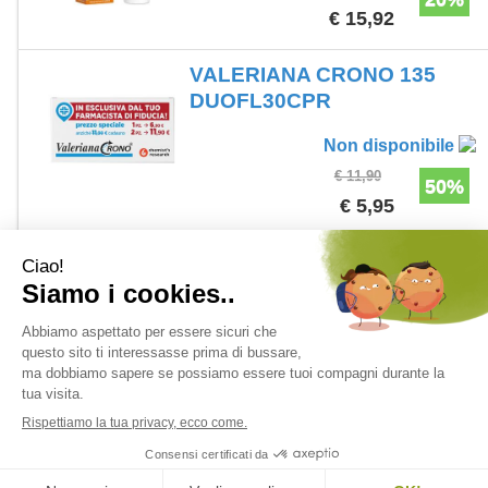
€ 15,92
VALERIANA CRONO 135
DUOFL30CPR
Non disponibile
€ 11,90
50%
€ 5,95
1 - 7 di 7
1
Farmacia Adamo del Dott. Antonio Ferdinando Salvo - Corso V. Emanuele
n. 178 - 97013 Comiso (RG) Italia ordini@farmaciadamonline.it
P.Iva: 01375190889 - C.F.: SLVNNF67D11C927N
versione desktop