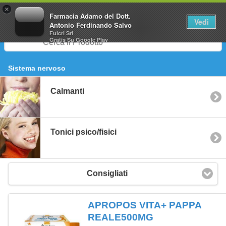
0
×
Farmacia Adamo del Dott.
Vedi
Antonio Ferdinando Salvo
Fulcri Srl
Gratis
Su Google Play
Sistema nervoso
Calmanti
Tonici psico/fisici
Consigliati
APROPOS VITA+ PAPPA
REALE500MG