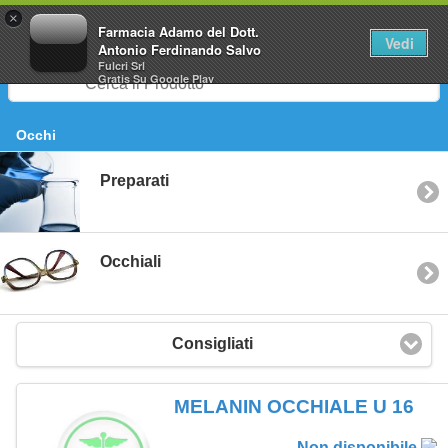
0
×
Farmacia Adamo del Dott.
Vedi
Antonio Ferdinando Salvo
Fulcri Srl
Gratis
Su Google Play
Occhi
Preparati
Occhiali
Consigliati
MELANIN OCCHIALE U 16
Non disponibile