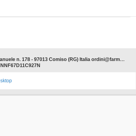
Farmacia Adamo del Dott. Antonio Ferdinando Salvo - Corso V. Emanuele n. 178 - 97013 Comiso (RG) Italia ordini@farmaciadamonline.it
 SLVNNF67D11C927N
esktop