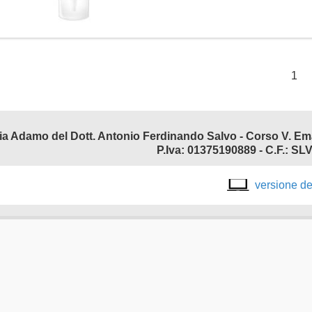
1
P.Iva: 01375190889 - C.F.:
versione d