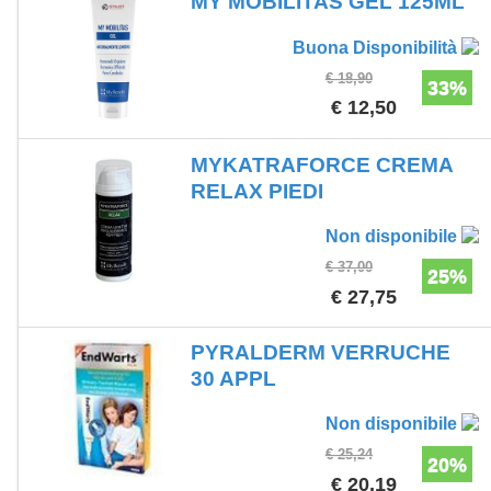
MY MOBILITAS GEL 125ML
Buona Disponibilità
€ 18,90
33%
€ 12,50
MYKATRAFORCE CREMA
RELAX PIEDI
Non disponibile
€ 37,00
25%
€ 27,75
PYRALDERM VERRUCHE
30 APPL
Non disponibile
€ 25,24
20%
€ 20,19