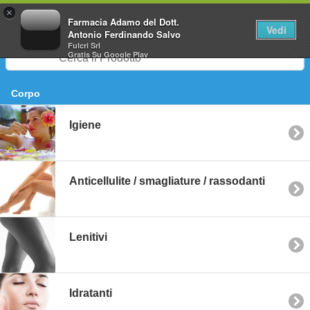
0
×
Farmacia Adamo del Dott.
Vedi
Antonio Ferdinando Salvo
Fulcri Srl
Gratis
Su Google Play
Corpo
Igiene
Anticellulite / smagliature / rassodanti
Lenitivi
Idratanti