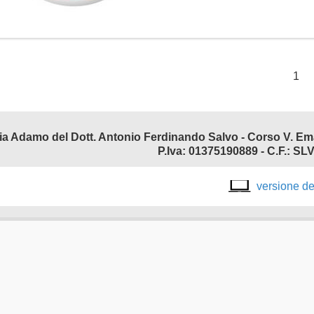
1
P.Iva: 01375190889 - C.F.:
versione d