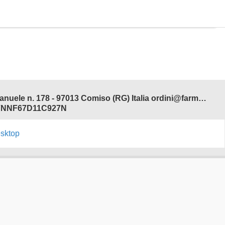
Farmacia Adamo del Dott. Antonio Ferdinando Salvo - Corso V. Emanuele n. 178 - 97013 Comiso (RG) Italia ordini@farmaciadamonline.it
 SLVNNF67D11C927N
esktop