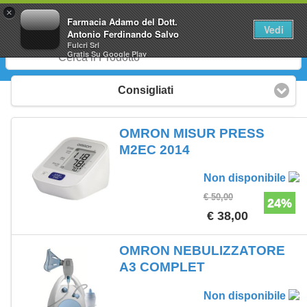
0
×
Farmacia Adamo del Dott.
Vedi
Antonio Ferdinando Salvo
Fulcri Srl
Gratis
Su Google Play
Consigliati
OMRON MISUR PRESS
M2EC 2014
Non disponibile
€ 50,00
24%
€ 38,00
OMRON NEBULIZZATORE
A3 COMPLET
Non disponibile