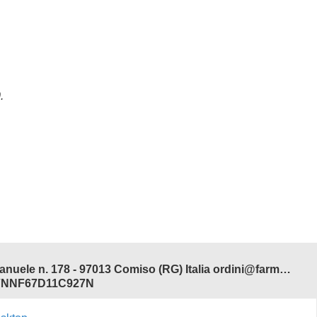
00.
Farmacia Adamo del Dott. Antonio Ferdinando Salvo - Corso V. Emanuele n. 178 - 97013 Comiso (RG) Italia ordini@farmaciadamonline.it
 SLVNNF67D11C927N