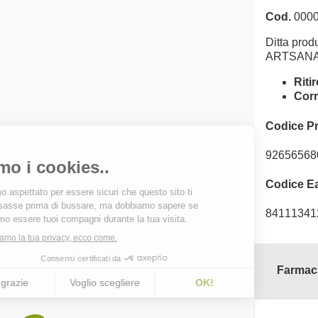
Cod.
0000
Ditta produ
ARTSANA
Riti
Corr
Codice P
92656568
Codice E
84111341