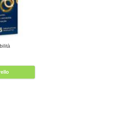
ilità
ello