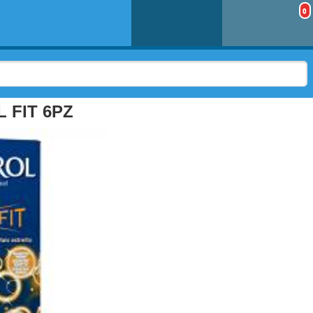
0
 FIT 6PZ