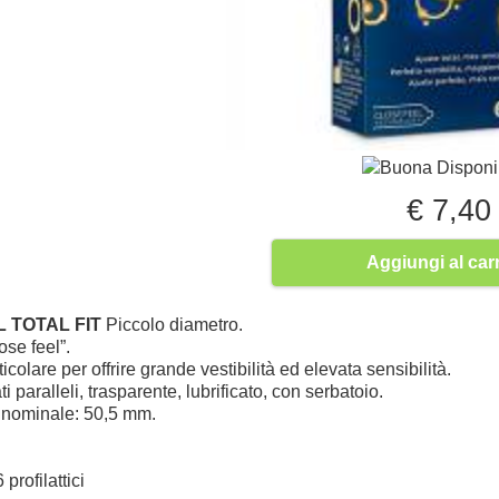
Buona Disponib
€ 7,40
Aggiungi al carr
 TOTAL FIT
Piccolo diametro.
ose feel”.
colare per offrire grande vestibilità ed elevata sensibilità.
ati paralleli, trasparente, lubrificato, con serbatoio.
nominale: 50,5 mm.
profilattici