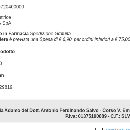
720400000
ttrice
 SpA
ro in Farmacia
Spedizione Gratuita
iere
è prevista una Spesa di € 6,90 per ordini inferiori a € 75,
rodotto
0
an
29819
P.Iva: 01375190889 - C.F.: