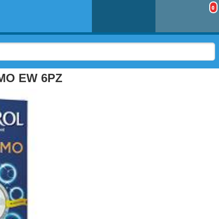
0
MO EW 6PZ