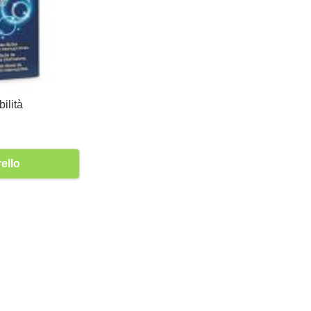
ilità
0
ello