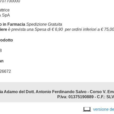
707700000
ttrice
 SpA
ro in Farmacia
Spedizione Gratuita
iere
è prevista una Spesa di € 6,90 per ordini inferiori a € 75,
rodotto
8
an
26672
P.Iva: 01375190889 - C.F.:
versione d