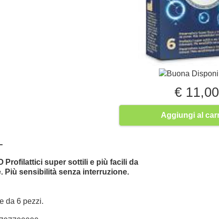
Buona Disponib
€ 11,0
Aggiungi al carr
L
O
Profilattici super sottili e più facili da
 Più sensibilità senza interruzione.
e da 6 pezzi.