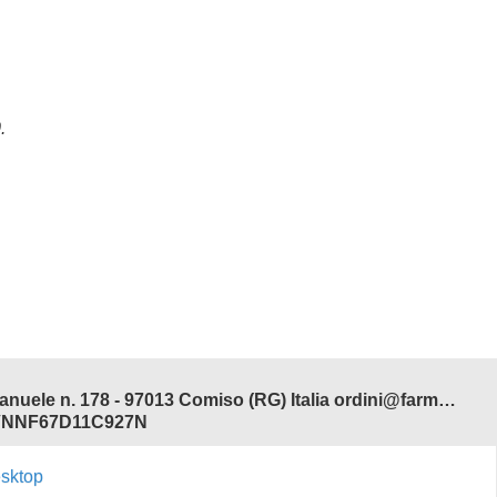
00.
Farmacia Adamo del Dott. Antonio Ferdinando Salvo - Corso V. Emanuele n. 178 - 97013 Comiso (RG) Italia ordini@farmaciadamonline.it
 SLVNNF67D11C927N
esktop