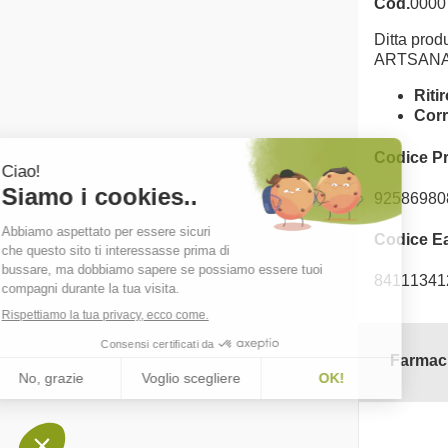
Cod.
0000
Ditta produ
ARTSANA
Riti
Corr
Codice P
92586980
Codice E
84111341