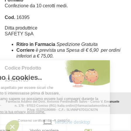
Confezione da 10 cerotti medi.
Cod.
16395
Ditta produttrice
SAFETY SpA
Ritiro in Farmacia
Spedizione Gratuita
Corriere
è prevista una Spesa di € 6,90 per ordini
inferiori a € 75,00.
Codice Prodotto
934014705
Farmacia Adamo del Dott. Antonio Ferdinando Salvo - Corso V. Emanuele
n. 178 - 97013 Comiso (RG) Italia ordini@farmaciadamonline.it
P.Iva: 01375190889 - C.F.: SLVNNF67D11C927N
versione desktop