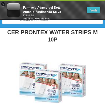
0
×
Farmacia Adamo del Dott.
Vedi
Antonio Ferdinando Salvo
Fulcri Srl
Gratis
Su Google Play
CER PRONTEX WATER STRIPS M
10P