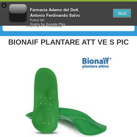
0
×
Farmacia Adamo del Dott.
Vedi
Antonio Ferdinando Salvo
Fulcri Srl
Gratis
Su Google Play
BIONAIF PLANTARE ATT VE S PIC