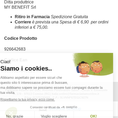
Ditta produttrice
MY BENEFIT Srl
Ritiro in Farmacia
Spedizione Gratuita
Corriere
è prevista una Spesa di € 6,90 per ordini
inferiori a € 75,00.
Codice Prodotto
926642683
Codice Ean
8055519880218
Farmacia Adamo del Dott. Antonio Ferdinando Salvo - Corso V. Emanuele
n. 178 - 97013 Comiso (RG) Italia ordini@farmaciadamonline.it
P.Iva: 01375190889 - C.F.: SLVNNF67D11C927N
versione desktop