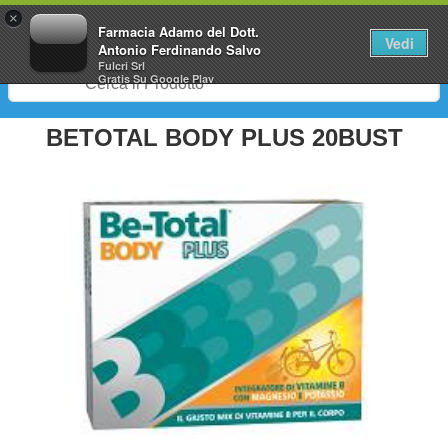
0
×
Farmacia Adamo del Dott.
Vedi
Antonio Ferdinando Salvo
Fulcri Srl
Gratis
Su Google Play
BETOTAL BODY PLUS 20BUST