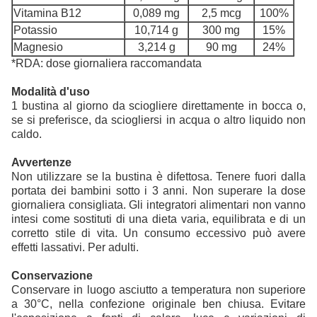
Vitamina B12
0,089 mg
2,5 mcg
100%
Potassio
10,714 g
300 mg
15%
Magnesio
3,214 g
90 mg
24%
*RDA: dose giornaliera raccomandata
Modalità d'uso
1 bustina al giorno da sciogliere direttamente in bocca o,
se si preferisce, da sciogliersi in acqua o altro liquido non
caldo.
Avvertenze
Non utilizzare se la bustina è difettosa. Tenere fuori dalla
portata dei bambini sotto i 3 anni. Non superare la dose
giornaliera consigliata. Gli integratori alimentari non vanno
intesi come sostituti di una dieta varia, equilibrata e di un
corretto stile di vita. Un consumo eccessivo può avere
effetti lassativi. Per adulti.
Conservazione
Conservare in luogo asciutto a temperatura non superiore
a 30°C, nella confezione originale ben chiusa. Evitare