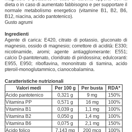
dieta o in caso di aumentato fabbisogno e per supportare il
normale metabolismo energetico (vitamine B1, B2, B6,
B12, niacina, acido pantotenico).
Gusto agrumi
Ingredienti
Agente di carica: E420, citrato di potassio, gluconato di
magnesio, ossido di magnesio; correttore di acidità: E330;
nicotinamide, aromi; agente antiagglomerante: E551;
calcio D-pantotenato, cloridrato di piridossina; edulcoranti:
E955, E950; riboflavina, mononitrato di tiamina, acido
pteroil-monoglutammico, cianocobalamina.
Caratteristiche nutrizionali
Valori medi
Per 100 g
Per busta
RDA*
Acido pantotenico
0,321 g
9 mg
150%
Vitamina PP
0,571 g
16 mg
100%
Vitamina B1
0,039 g
1,1 mg
100%
Vitamina B2
0,050 g
1,4 mg
100%
Vitamina B6
0,075 g
2,1 mg
150%
Acido folico
7,143 mg
200 mcg
100%