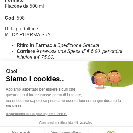
Formato
Flacone da 500 ml
Cod.
598
Ditta produttrice
MEDA PHARMA SpA
Ritiro in Farmacia
Spedizione Gratuita
Corriere
è prevista una Spesa di € 6,90 per ordini
inferiori a € 75,00.
Codice Prodotto
901088169
Farmacia Adamo del Dott. Antonio Ferdinando Salvo - Corso V. Emanuele
n. 178 - 97013 Comiso (RG) Italia ordini@farmaciadamonline.it
P.Iva: 01375190889 - C.F.: SLVNNF67D11C927N
versione desktop