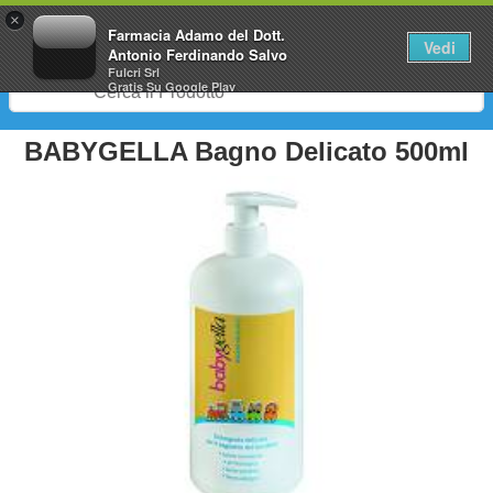
0
×
Farmacia Adamo del Dott.
Vedi
Antonio Ferdinando Salvo
Fulcri Srl
Gratis
Su Google Play
BABYGELLA Bagno Delicato 500ml