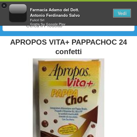
0
×
Farmacia Adamo del Dott.
Vedi
Antonio Ferdinando Salvo
Fulcri Srl
Gratis
Su Google Play
APROPOS VITA+ PAPPACHOC 24
confetti