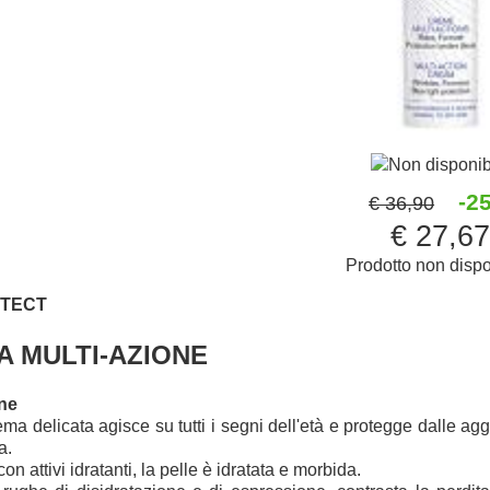
Non disponib
-2
€ 36,90
€ 27,6
Prodotto non dispo
OTECT
 MULTI-AZIONE
ne
ma delicata agisce su tutti i segni dell'età e protegge dalle ag
a.
con attivi idratanti, la pelle è idratata e morbida.