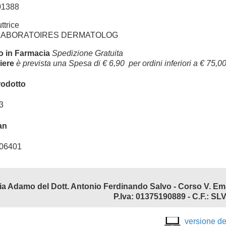
1388
ttrice
LABORATOIRES DERMATOLOG
ro in Farmacia
Spedizione Gratuita
iere
è prevista una Spesa di € 6,90 per ordini inferiori a € 75,00
rodotto
3
an
06401
P.Iva: 01375190889 - C.F.:
versione d