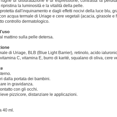
rughe di disidratazione e di espressione, contrasta la perdita
ipristina la luminosità e la vitalità della pelle.
protetta dall'inquinamento e dagli effetti nocivi della luce blu, g
 con acqua termale di Uriage e cere vegetali (acacia, girasole e f
tto controllo dermatologico.
d'uso
al mattino sulla pelle detersa.
ione
ale di Uriage, BLB (Blue Light Barrier), retinolo, acido ialuron
vitamina C, vitamina E, burro di karité, squalano di oliva, cere v
ze
terno.
ri dalla portata dei bambini.
zare in gravidanza.
contatto con gli occhi.
lieve pizzicore, distanziare le applicazioni.
a 40 ml.