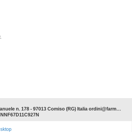
.
Farmacia Adamo del Dott. Antonio Ferdinando Salvo - Corso V. Emanuele n. 178 - 97013 Comiso (RG) Italia ordini@farmaciadamonline.it
 SLVNNF67D11C927N
esktop