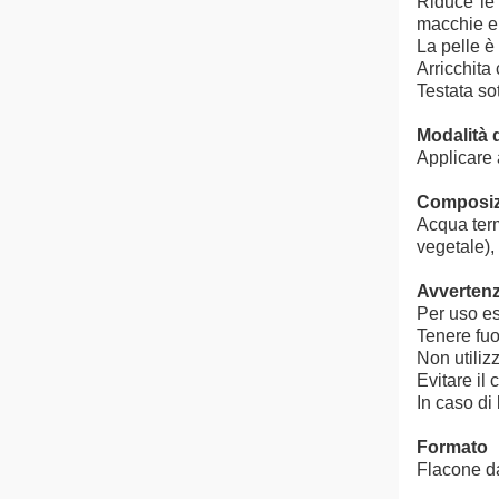
Riduce le 
macchie e r
La pelle è 
Arricchita
Testata so
Modalità 
Applicare 
Composiz
Acqua term
vegetale), 
Avverten
Per uso es
Tenere fuo
Non utiliz
Evitare il 
In caso di 
Formato
Flacone d