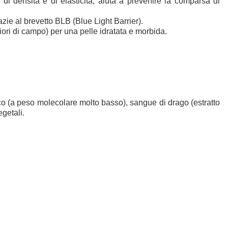
 di densità e di elasticità, aiuta a prevenire la comparsa di
razie al brevetto BLB (Blue Light Barrier).
iori di campo) per una pelle idratata e morbida.
ico (a peso molecolare molto basso), sangue di drago (estratto
egetali.