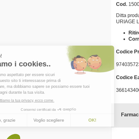
Cod.
1500
Ditta produ
URIAGE 
Riti
Corr
Codice P
97403572
Codice E
36614340