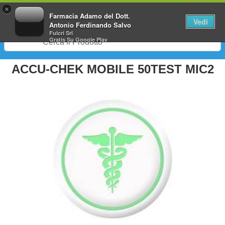
0
×
Farmacia Adamo del Dott.
Vedi
Antonio Ferdinando Salvo
Fulcri Srl
Gratis
Su Google Play
ACCU-CHEK MOBILE 50TEST MIC2